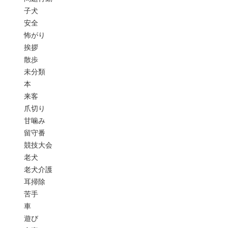
子犬
安全
怖がり
挨拶
散歩
未分類
本
来客
爪切り
甘噛み
留守番
競技大会
老犬
老犬介護
耳掃除
苦手
車
遊び