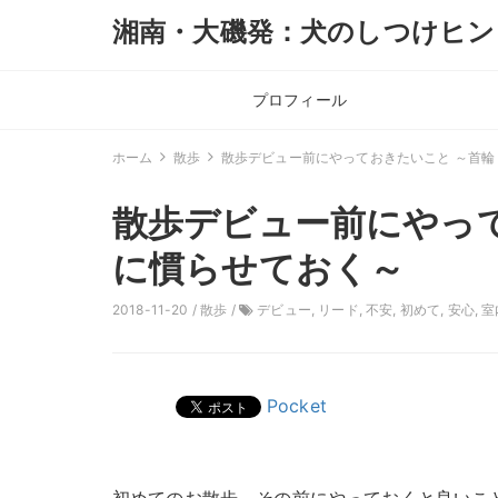
湘南・大磯発：犬のしつけヒン
プロフィール
ホーム
散歩
散歩デビュー前にやっておきたいこと ～首
散歩デビュー前にやっ
に慣らせておく～
2018-11-20 /
散歩
/
デビュー
,
リード
,
不安
,
初めて
,
安心
,
室
Pocket