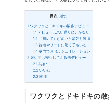
初めてのお散歩、その前にやっておくと良いこ
目次
[
隠す
]
1
ワクワクとドキドキの散歩デビュー
1.1
デビューは思い通りにいかない
1.2
『初めて』が多いと緊張も倍増
1.3
首輪やリードに驚く子もいる
1.4
室内でお散歩シュミレーション
2
飼い主も安心してお散歩デビュー
2.1
共有:
2.2
いいね:
2.3
関連
ワクワクとドキドキの散