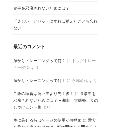
食事を邪魔されないためには？
「楽しい」とセットにすれば覚えたことも忘れ
ない
最近のコメント
預かりトレーニングって何？
に
ドッグトレー
ナーRYO
より
預かりトレーニングって何？
に
永塚尚代
より
ご飯の順番は飼い主より先？後？
に
食事中を
邪魔されないためには？ – 湘南・大磯発：犬の
しつけヒント集
より
車に乗せる時はゲージの使用がお勧め
に
愛犬
を乗せて車でお出かけ…窓は開ける？閉める？