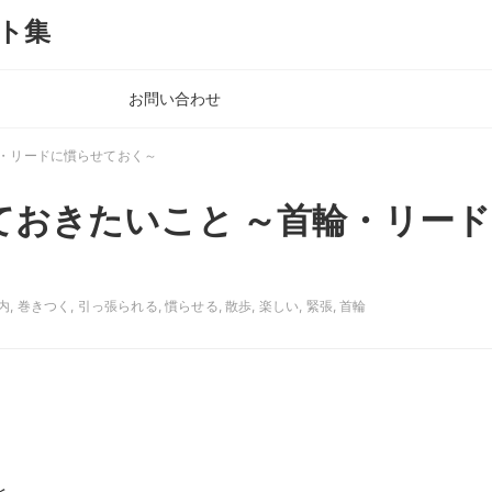
ト集
お問い合わせ
輪・リードに慣らせておく～
ておきたいこと ～首輪・リード
内
,
巻きつく
,
引っ張られる
,
慣らせる
,
散歩
,
楽しい
,
緊張
,
首輪