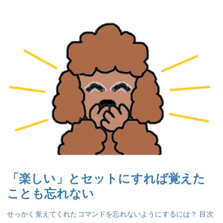
ィ
ン
ド
ウ
で
開
き
ま
す)
「楽しい」とセットにすれば覚えた
ことも忘れない
せっかく覚えてくれたコマンドを忘れないようにするには？ 目次