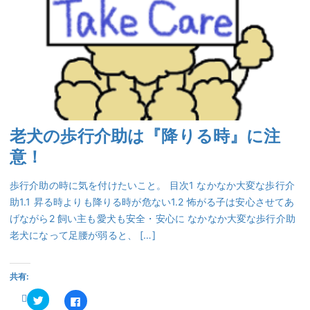
老犬の歩行介助は『降りる時』に注
意！
歩行介助の時に気を付けたいこと。 目次1 なかなか大変な歩行介
助1.1 昇る時よりも降りる時が危ない1.2 怖がる子は安心させてあ
げながら2 飼い主も愛犬も安全・安心に なかなか大変な歩行介助
老犬になって足腰が弱ると、 […]
共有:
ク
Facebook
リ
で