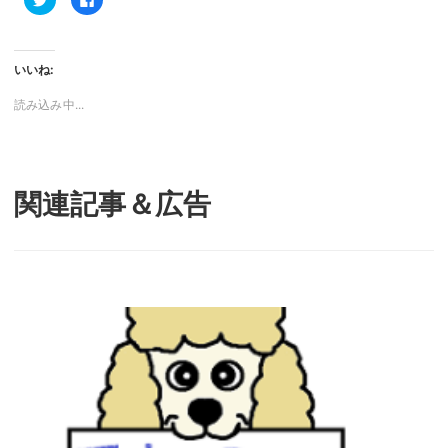
リ
で
ッ
共
ク
有
し
す
て
る
Twitter
に
いいね:
で
は
共
ク
有
リ
読み込み中...
(新
ッ
し
ク
い
し
ウ
て
ィ
く
ン
だ
ド
さ
関連記事＆広告
ウ
い
で
(新
開
し
き
い
ま
ウ
す)
ィ
ン
ド
ウ
で
開
き
ま
す)