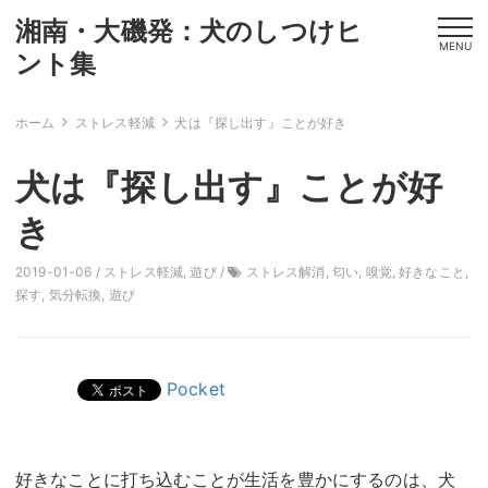
湘南・大磯発：犬のしつけヒ
MENU
ント集
ホーム
ストレス軽減
犬は『探し出す』ことが好き
犬は『探し出す』ことが好
き
2019-01-06 /
ストレス軽減
,
遊び
/
ストレス解消
,
匂い
,
嗅覚
,
好きなこと
,
探す
,
気分転換
,
遊び
Pocket
好きなことに打ち込むことが生活を豊かにするのは、犬