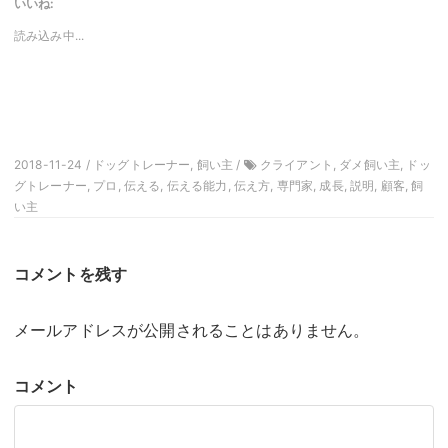
いいね:
て
る
Twitter
に
で
は
読み込み中...
共
ク
有
リ
(新
ッ
し
ク
い
し
ウ
て
ィ
く
ン
だ
ド
さ
ウ
い
で
(新
2018-11-24 / ドッグトレーナー, 飼い主 /
クライアント, ダメ飼い主, ドッ
開
し
き
グトレーナー, プロ, 伝える, 伝える能力, 伝え方, 専門家, 成長, 説明, 顧客, 飼
い
ま
ウ
い主
す)
ィ
ン
ド
ウ
で
開
コメントを残す
き
ま
す)
メールアドレスが公開されることはありません。
コメント