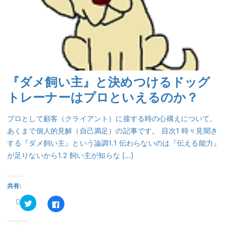
『ダメ飼い主』と決めつけるドッグ
トレーナーはプロといえるのか？
プロとして顧客（クライアント）に接する時の心構えについて。
あくまで個人的見解（自己満足）の記事です。 目次1 時々見聞き
する『ダメ飼い主』という論調1.1 伝わらないのは『伝える能力』
が足りないから1.2 飼い主が知らな […]
共有:
ク
Facebook
リ
で
ッ
共
ク
有
し
す