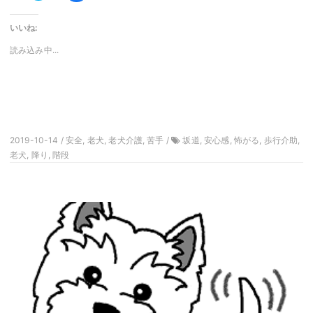
ッ
共
ク
有
し
す
いいね:
て
る
Twitter
に
で
は
読み込み中...
共
ク
有
リ
(新
ッ
し
ク
い
し
ウ
て
ィ
く
ン
だ
ド
さ
ウ
い
で
(新
2019-10-14 / 安全, 老犬, 老犬介護, 苦手 /
坂道, 安心感, 怖がる, 歩行介助,
開
し
き
老犬, 降り, 階段
い
ま
ウ
す)
ィ
ン
ド
ウ
で
開
き
ま
す)