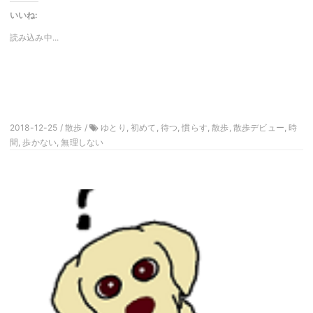
有
し
す
いいね:
て
る
Twitter
に
で
は
読み込み中...
共
ク
有
リ
(新
ッ
し
ク
い
し
ウ
て
ィ
く
ン
だ
ド
さ
ウ
い
で
(新
2018-12-25 / 散歩 /
ゆとり, 初めて, 待つ, 慣らす, 散歩, 散歩デビュー, 時
開
し
き
間, 歩かない, 無理しない
い
ま
ウ
す)
ィ
ン
ド
ウ
で
開
き
ま
す)