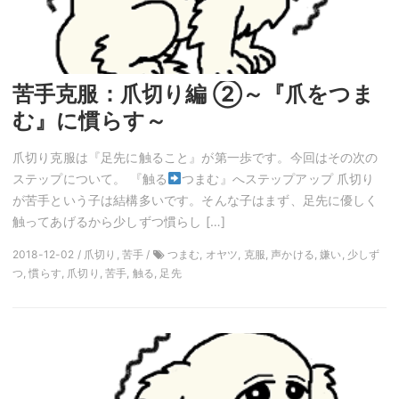
苦手克服：爪切り編 ②～『爪をつま
む』に慣らす～
爪切り克服は『足先に触ること』が第一歩です。今回はその次の
ステップについて。 『触る
つまむ』へステップアップ 爪切り
が苦手という子は結構多いです。そんな子はまず、足先に優しく
触ってあげるから少しずつ慣らし […]
2018-12-02 / 爪切り, 苦手 /
つまむ, オヤツ, 克服, 声かける, 嫌い, 少しず
つ, 慣らす, 爪切り, 苦手, 触る, 足先