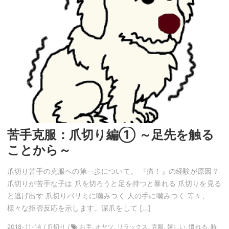
苦手克服：爪切り編① ～足先を触る
ことから～
爪切り苦手の克服への第一歩について。 『痛！』の経験が原因？
爪切りが苦手な子は 爪を切ろうと足を持つと暴れる 爪切りを見る
と逃げ出す 爪切りバサミに噛みつく 人の手に噛みつく 等々、
様々な拒否反応を示します。深爪をして […]
2018-11-14 / 爪切り /
お手, オヤツ, リラックス, 克服, 嬉しい, 慣れる, 時